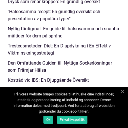
Dryck som renar kroppen: En grundlig översikt
"Hälsosamma recept: En grundlig översikt och
presentation av populära typer"
Nyttig färdigmat: En guide till hälsosamma och snabba
måltider för dem på språng
Trestegsmetoden Diet: En Djupdykning i En Effektiv
Viktminskningsstrategi
Den Omfattande Guiden till Nyttiga Sockerlösningar
som Främjar Hälsa
Kostråd vid IBS: En Djupgående Översikt
Nyttig fredagsmat - att njuta utan att tumma på hälsan
På vores website bruges cookies til at huske dine indstillinger,
Nyttig blåbärspaj - en smakfull och hälsosam
statistik og personalisering af indhold og annoncer. Denne
information deles med tredjepart. Ved fortsat brug af websiden
delikatess
godkender du cookiepolitikken.
Proteinrik Diet: Maximera Ditt Proteinintag För Optimal
Ok
Privatlivspolitik
Hälsa och Prestanda