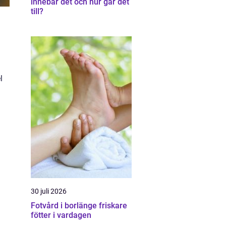
innebär det och hur går det
till?
l
30 juli 2026
Fotvård i borlänge friskare
fötter i vardagen