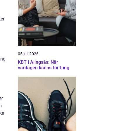
ker
05 juli 2026
ing
KBT i Alingsås: När
vardagen känns för tung
er
m
ika