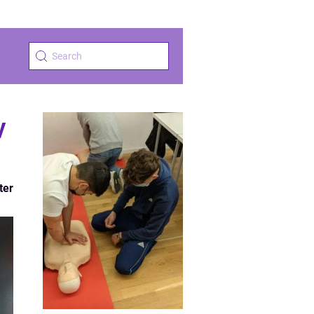
v
ter