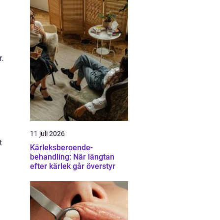
a
.
11 juli 2026
t
Kärleksberoende-
behandling: När längtan
efter kärlek går överstyr