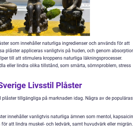
plåster som innehåller naturliga ingredienser och används för att
sa plåster appliceras vanligtvis på huden, och genom absorptio
er till att stimulera kroppens naturliga läkningsprocesser.
a eller lindra olika tillstånd, som smärta, sömnproblem, stress
verige Livsstil Plåster
til plåster tillgängliga på marknaden idag. Några av de populäras
ster innehåller vanligtvis naturliga ämnen som mentol, kapsaici
s för att lindra muskel- och ledvärk, samt huvudvärk eller migrän.