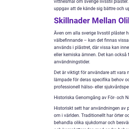
vittnesmål om sverige livsstil plåste
uppgav att de kände sig bättre och up
Skillnader Mellan Oli
Även om alla sverige livsstil plåste
välbefinnande – kan det finnas vissa
används i plåstret, där vissa kan inn
eller kemiska ämnen. Det kan också 
användningstider.
Det är viktigt för användare att var
lämpade för deras specifika behov oc
professionell hälso- eller sjukvårds
Historiska Genomgång av För- och Na
Historiskt sett har användningen av p
om i världen. Traditionellt har örter 
behandla olika sjukdomar och besvär.