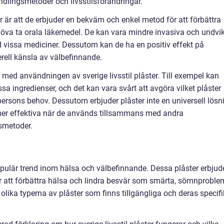
lingsmetoder och livsstilsförändringar.
er är att de erbjuder en bekväm och enkel metod för att förbättra
öva ta orala läkemedel. De kan vara mindre invasiva och undvi
 vissa mediciner. Dessutom kan de ha en positiv effekt på
erell känsla av välbefinnande.
 med användningen av sverige livsstil plåster. Till exempel kan
sa ingredienser, och det kan vara svårt att avgöra vilket plåster
persons behov. Dessutom erbjuder plåster inte en universell lösn
mer effektiva när de används tillsammans med andra
gsmetoder.
 populär trend inom hälsa och välbefinnande. Dessa plåster erbjud
ör att förbättra hälsa och lindra besvär som smärta, sömnproble
de olika typerna av plåster som finns tillgängliga och deras specif