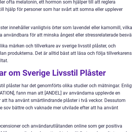
r ofta melatonin, ett hormon som hjälper till att reglera
ll hjälp för personer som har svårt att somna eller upplever
ter innehåller vanligtvis örter som lavendel eller kamomill, vilk
 användbara för att minska ångest eller stressrelaterade besvär
olika märken och tillverkare av sverige livsstil plåster, och
n produkterna. Det är alltid bäst att läsa och följa tillverkarens
ltat.
r om Sverige Livsstil Plåster
sstil plåster har det genomförts olika studier och mätningar. Enlig
ATION], fann man att [ANDEL] av användarna upplevde en
r att ha använt smärtlindrande plåster i två veckor. Dessutom
 sov bättre och vaknade mer utvilade efter att ha använt
recensioner och användarutlåtanden online som ger positiva