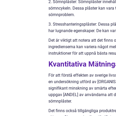
2. Sömnplåster: Sömnplåster innehålle
sömncykeln. Dessa plåster kan vara ti
sömnproblem.
3. Stresshanteringsplåster: Dessa plås
har lugnande egenskaper. De kan vara
Det är viktigt att notera att det finns 
ingredienserna kan variera något mella
instruktioner för att uppnå bästa resu
Kvantitativa Mätninga
För att förstå effekten av sverige liv
en undersökning utförd av [ORGANIS
signifikant minskning av smärta efte
uppgav [ANDEL] av användarna att de
sömnplåster.
Det finns också tillgängliga produkt