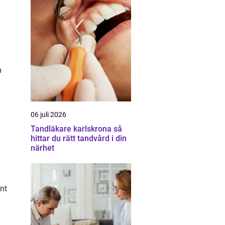
m
a
06 juli 2026
Tandläkare karlskrona så
hittar du rätt tandvård i din
närhet
unt