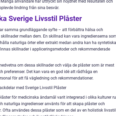
r. Många användare har uttryckt sin nöjdhet med resultaten och
plevde lindring från sina besvär.
ka Sverige Livsstil Plåster
r har samma grundläggande syfte – att förbättra hälsa och
 skillnader mellan dem. En skillnad kan vara ingredienserna so
ehålla naturliga örter eller extrakt medan andra kan ha syntetisk
finnas skillnader i appliceringsmetoder och rekommenderade
a medvetna om dessa skillnader och välja de plåster som är mest
h preferenser. Det kan vara en god idé att rådfråga en
personal för att få vägledning och rekommendationer.
ckdelar med Sverige Livsstil Plåster
låster för medicinska ändamål varit integrerad i olika kulturer r
och naturliga ingredienser använts för att skapa plåster och
 Ofta användes dessa plåster som en del av en holistisk livsstil