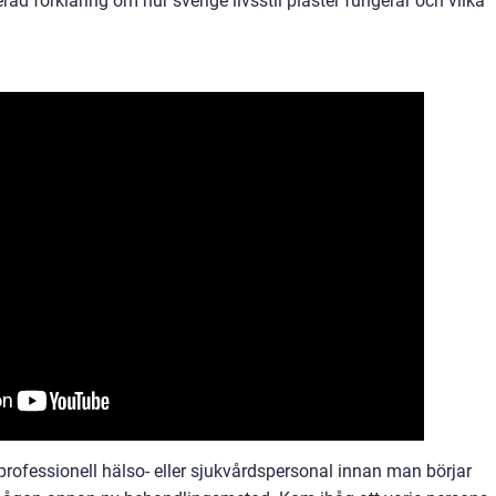
ad förklaring om hur sverige livsstil plåster fungerar och vilka
 professionell hälso- eller sjukvårdspersonal innan man börjar