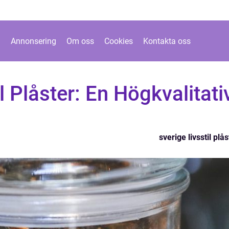
Annonsering
Om oss
Cookies
Kontakta oss
l Plåster: En Högkvalitati
sverige livsstil plås