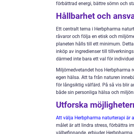
förbättrad energi, bättre sömn och st
Hållbarhet och ansva
Ett centralt tema i Herbpharma naturt
råvaror och följa en etisk och miljö
planeten hålls till ett minimum. Det
inköp av ingredienser till tillverkn
därmed inte bara ett val för individue
Miljömedvetandet hos Herbpharma ref
egen hälsa. Att ta från naturen inne
för långsiktig välfärd. På så vis bli
både sin personliga hälsa och miljön
Utforska möjlighete
Att välja Herbpharma naturterapi är a
målet är att lindra stress, förbättra
välbefinnande, erbjuder Herbpharma