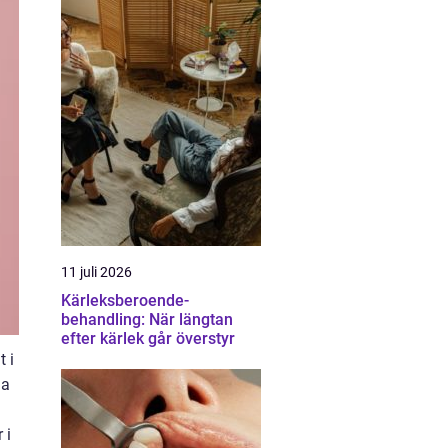
11 juli 2026
Kärleksberoende-
behandling: När längtan
efter kärlek går överstyr
 i
na
 i