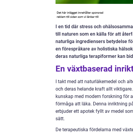
I en tid där stress och ohälsosamma 
till naturen som en källa för att åt
naturliga ingrediensers betydelse f
en förespråkare av holistiska hälso
deras naturliga terapiformer kan bidra
En växtbaserad inrik
I takt med att naturläkemedel och al
och deras helande kraft allt viktiga
kunskap med modern forskning för at
förmåga att läka. Denna inriktning p
erbjuder ett apotek fyllt av medel s
sätt.
De terapeutiska fördelarna med växte