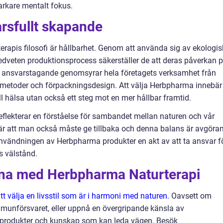
arkare mentalt fokus.
rsfullt skapande
erapis filosofi är hållbarhet. Genom att använda sig av ekologi
medveten produktionsprocess säkerställer de att deras påverkan 
ta ansvarstagande genomsyrar hela företagets verksamhet från
ingsmetoder och förpackningsdesign. Att välja Herbpharma innebär
ll hälsa utan också ett steg mot en mer hållbar framtid.
lekterar en förståelse för sambandet mellan naturen och vår
bär att man också måste ge tillbaka och denna balans är avgöra
r användningen av Herbpharma produkter en akt av att ta ansvar f
s välstånd.
rna med Herbpharma Naturterapi
tt välja en livsstil som är i harmoni med naturen.
Oavsett om
 immunförsvaret, eller uppnå en övergripande känsla av
 produkter och kunskap som kan leda vägen. Besök