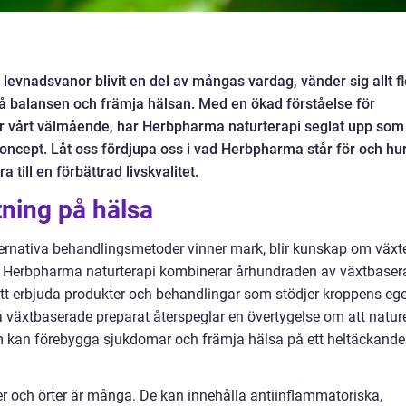
levnadsvanor blivit en del av mångas vardag, vänder sig allt fl
erfå balansen och främja hälsan. Med en ökad förståelse för
ör vårt välmående, har Herbpharma naturterapi seglat upp som
koncept. Låt oss fördjupa oss i vad Herbpharma står för och hu
 till en förbättrad livskvalitet.
tning på hälsa
ternativa behandlingsmetoder vinner mark, blir kunskap om växt
re. Herbpharma naturterapi kombinerar århundraden av växtbaser
t erbjuda produkter och behandlingar som stödjer kroppens eg
å växtbaserade preparat återspeglar en övertygelse om att natur
om kan förebygga sjukdomar och främja hälsa på ett heltäckande
r och örter är många. De kan innehålla antiinflammatoriska,