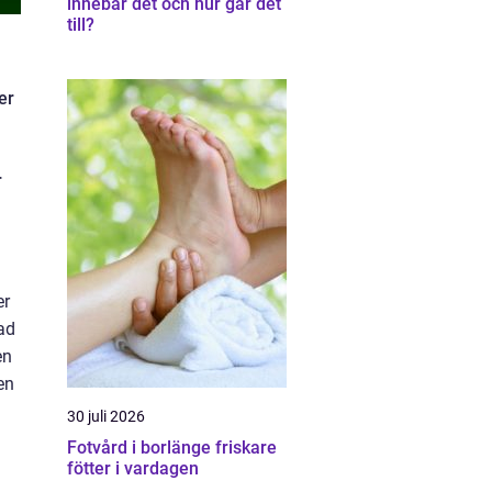
innebär det och hur går det
till?
er
r
er
ad
en
en
30 juli 2026
Fotvård i borlänge friskare
fötter i vardagen