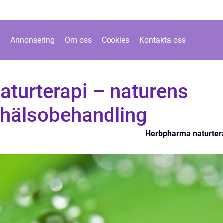
Annonsering
Om oss
Cookies
Kontakta oss
turterapi – naturens
 hälsobehandling
Herbpharma naturter