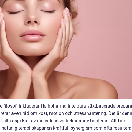
 filosofi inkluderar Herbpharma inte bara växtbaserade preparat
grerar även råd om kost, motion och stresshantering. Det är den
tt alla aspekter av individens välbefinnande hanteras. Att föra
naturlig terapi skapar en kraftfull synergism som ofta resulterar