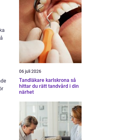
ska
på
06 juli 2026
Tandläkare karlskrona så
nde
hittar du rätt tandvård i din
ör
närhet