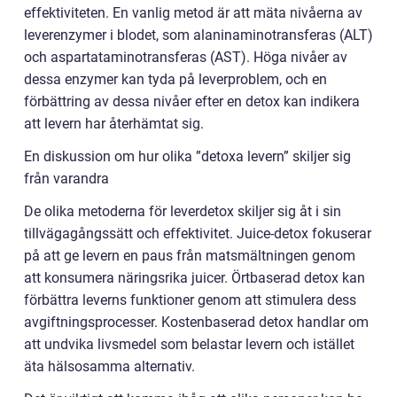
effektiviteten. En vanlig metod är att mäta nivåerna av
leverenzymer i blodet, som alaninaminotransferas (ALT)
och aspartataminotransferas (AST). Höga nivåer av
dessa enzymer kan tyda på leverproblem, och en
förbättring av dessa nivåer efter en detox kan indikera
att levern har återhämtat sig.
En diskussion om hur olika ”detoxa levern” skiljer sig
från varandra
De olika metoderna för leverdetox skiljer sig åt i sin
tillvägagångssätt och effektivitet. Juice-detox fokuserar
på att ge levern en paus från matsmältningen genom
att konsumera näringsrika juicer. Örtbaserad detox kan
förbättra leverns funktioner genom att stimulera dess
avgiftningsprocesser. Kostenbaserad detox handlar om
att undvika livsmedel som belastar levern och istället
äta hälsosamma alternativ.