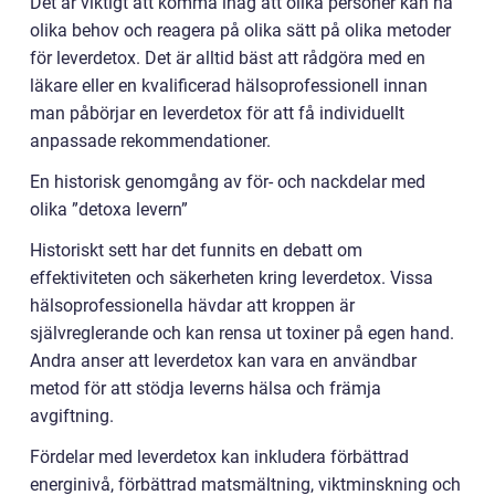
Det är viktigt att komma ihåg att olika personer kan ha
olika behov och reagera på olika sätt på olika metoder
för leverdetox. Det är alltid bäst att rådgöra med en
läkare eller en kvalificerad hälsoprofessionell innan
man påbörjar en leverdetox för att få individuellt
anpassade rekommendationer.
En historisk genomgång av för- och nackdelar med
olika ”detoxa levern”
Historiskt sett har det funnits en debatt om
effektiviteten och säkerheten kring leverdetox. Vissa
hälsoprofessionella hävdar att kroppen är
självreglerande och kan rensa ut toxiner på egen hand.
Andra anser att leverdetox kan vara en användbar
metod för att stödja leverns hälsa och främja
avgiftning.
Fördelar med leverdetox kan inkludera förbättrad
energinivå, förbättrad matsmältning, viktminskning och