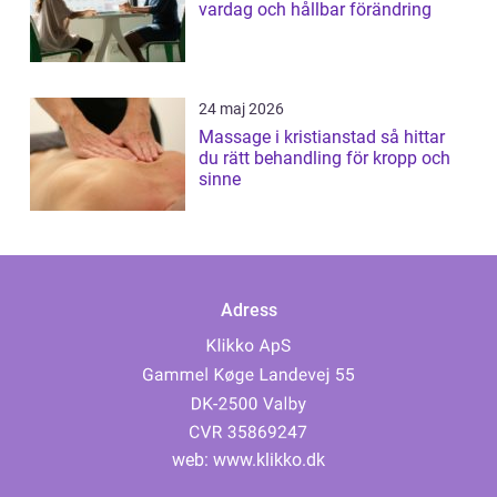
vardag och hållbar förändring
24 maj 2026
Massage i kristianstad så hittar
du rätt behandling för kropp och
sinne
Adress
web:
www.klikko.dk