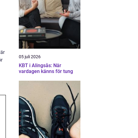
å
 är
05 juli 2026
ör
KBT i Alingsås: När
vardagen känns för tung