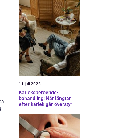
11 juli 2026
Kärleksberoende-
behandling: När längtan
sa
efter kärlek går överstyr
å