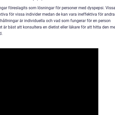
ingar föreslagits som lösningar för personer med dyspepsi. Viss
ktiva för vissa individer medan de kan vara ineffektiva för andra
thållningar är individuella och vad som fungerar för en person
 är bäst att konsultera en dietist eller läkare för att hitta den m
d.