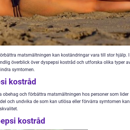
rbättra matsmältningen kan koständringar vara till stor hjälp. I
ndlig överblick över dyspepsi kostråd och utforska olika typer a
 lindra symtomen.
si kostråd
ska obehag och förbättra matsmältningen hos personer som lider
edel och undvika de som kan utlösa eller förvärra symtomen kan
kvalitet.
epsi kostråd