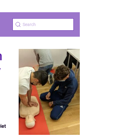
m
v
iet