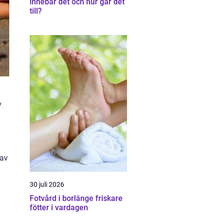
innebär det och hur går det
till?
v
 av
30 juli 2026
Fotvård i borlänge friskare
fötter i vardagen