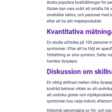
Andra populära kosthållningar för per
Gluten kan vara svårt att smälta för 
innehåller laktos, och personer med 
efter att ha ätit mejeriprodukter.
Kvantitativa mätnin
En studie utfördes på 100 personer m
symtomen. Efter att ha följt en spec
förbättring av sina symtom. Detta visa
hantera dyspepsi.
Diskussion om skilln
En viktig skillnad mellan olika dyspe
kostråd betonar vikten av att undvik
att undvika gluten och mjölkprodukter.
symtomen hos varje individ, eftersom 
Historisk genomgång av för- och nac