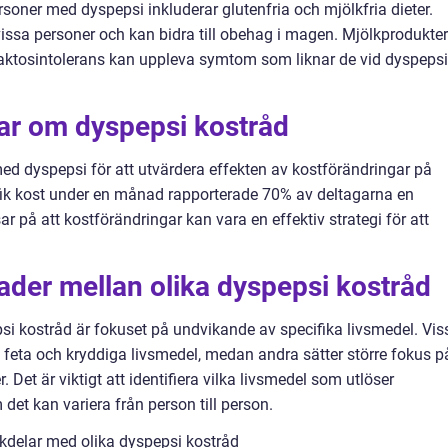
soner med dyspepsi inkluderar glutenfria och mjölkfria dieter.
vissa personer och kan bidra till obehag i magen. Mjölkprodukter
laktosintolerans kan uppleva symtom som liknar de vid dyspepsi
gar om dyspepsi kostråd
ed dyspepsi för att utvärdera effekten av kostförändringar på
ifik kost under en månad rapporterade 70% av deltagarna en
r på att kostförändringar kan vara en effektiv strategi för att
ader mellan olika dyspepsi kostråd
psi kostråd är fokuset på undvikande av specifika livsmedel. Vis
a feta och kryddiga livsmedel, medan andra sätter större fokus p
 Det är viktigt att identifiera vilka livsmedel som utlöser
det kan variera från person till person.
kdelar med olika dyspepsi kostråd