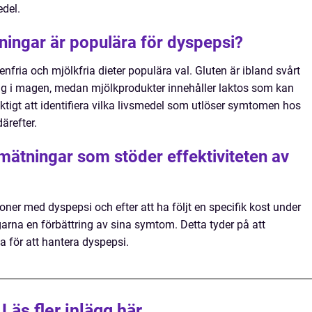
edel.
lningar är populära för dyspepsi?
nfria och mjölkfria dieter populära val. Gluten är ibland svårt
hag i magen, medan mjölkprodukter innehåller laktos som kan
ktigt att identifiera vilka livsmedel som utlöser symtomen hos
ärefter.
 mätningar som stöder effektiviteten av
oner med dyspepsi och efter att ha följt en specifik kost under
rna en förbättring av sina symtom. Detta tyder på att
a för att hantera dyspepsi.
Läs fler inlägg här