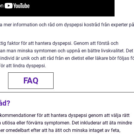
tta mer information och råd om dyspepsi kostråd från experter p
ig faktor för att hantera dyspepsi. Genom att förstå och
kan man minska symtomen och uppnå en bättre livskvalitet. Det
ndivid är unik och att råd från en dietist eller läkare bör följas f
r att lindra dyspepsi.
FAQ
åd?
kommendationer för att hantera dyspepsi genom att välja rätt
utlösa eller förvärra symptomen. Det inkluderar att äta mindre
ner omedelbart efter att ha ätit och minska intaget av feta,