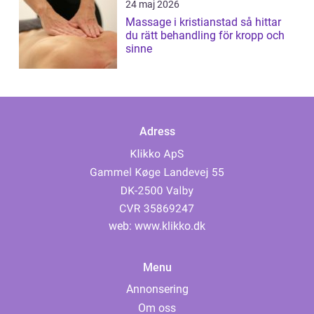
24 maj 2026
Massage i kristianstad så hittar
du rätt behandling för kropp och
sinne
Adress
web:
www.klikko.dk
Menu
Annonsering
Om oss