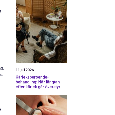
t
a
ng.
11 juli 2026
ka
Kärleksberoende-
behandling: När längtan
efter kärlek går överstyr
e