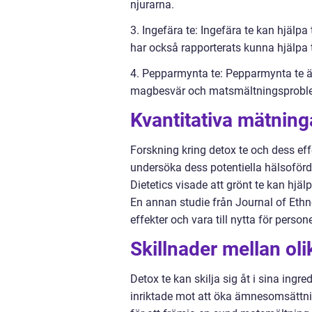
njurarna.
3. Ingefära te: Ingefära te kan hjälpa
har också rapporterats kunna hjälpa 
4. Pepparmynta te: Pepparmynta te är 
magbesvär och matsmältningsprobl
Kvantitativa mätning
Forskning kring detox te och dess eff
undersöka dess potentiella hälsoförd
Dietetics visade att grönt te kan hjä
En annan studie från Journal of Eth
effekter och vara till nytta för perso
Skillnader mellan oli
Detox te kan skilja sig åt i sina ingr
inriktade mot att öka ämnesomsättn