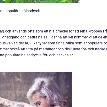
enna populära hälsodryck
 idag och används ofta som ett hjälpmedel för att rena kroppen fr
iktnedgång och bättre hälsa. I denna artikel kommer vi att ge e
lusive vad det är, vilka typer som finns, vilka som är populära o
kommer också att titta på mätningar och diskutera för- och nackde
a populära hälsodrycks för- och nackdelar.