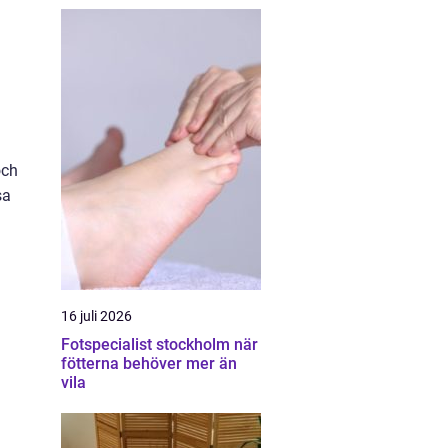
och
sa
16 juli 2026
Fotspecialist stockholm när
fötterna behöver mer än
vila