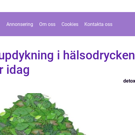
Annonsering
Om oss
Cookies
Kontakta oss
jupdykning i hälsodrycken
r idag
detox