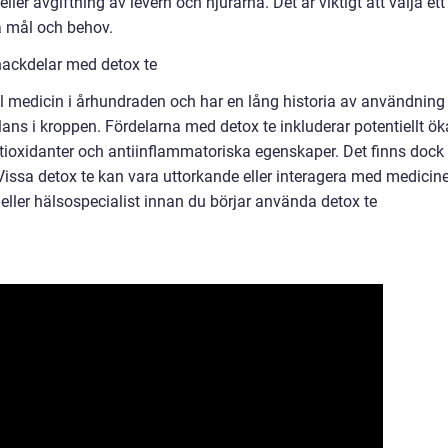
ler avgiftning av levern och njurarna. Det är viktigt att välja ett
a mål och behov.
nackdelar med detox te
ll medicin i århundraden och har en lång historia av användning
alans i kroppen. Fördelarna med detox te inkluderar potentiellt ö
ioxidanter och antiinflammatoriska egenskaper. Det finns dock
issa detox te kan vara uttorkande eller interagera med medicine
e eller hälsospecialist innan du börjar använda detox te