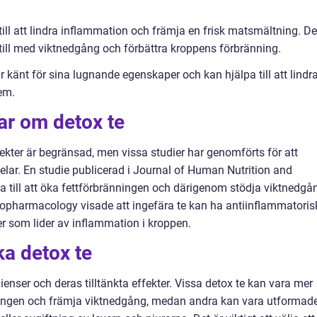
 till att lindra inflammation och främja en frisk matsmältning. De
till med viktnedgång och förbättra kroppens förbränning.
känt för sina lugnande egenskaper och kan hjälpa till att lindr
em.
ar om detox te
ekter är begränsad, men vissa studier har genomförts för att
elar. En studie publicerad i Journal of Human Nutrition and
lpa till att öka fettförbränningen och därigenom stödja viktnedgå
nopharmacology visade att ingefära te kan ha antiinflammatoris
ner som lider av inflammation i kroppen.
ka detox te
edienser och deras tilltänkta effekter. Vissa detox te kan vara mer
ingen och främja viktnedgång, medan andra kan vara utformad