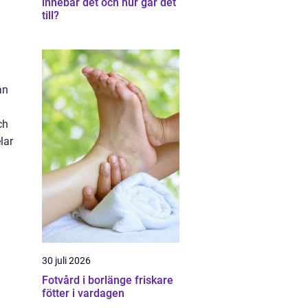
innebär det och hur går det
till?
ån
n
ch
lar
30 juli 2026
Fotvård i borlänge friskare
fötter i vardagen