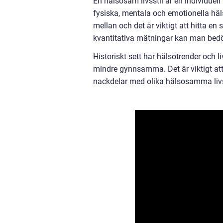
En hälsosam livsstil är en individuel
fysiska, mentala och emotionella häl
mellan och det är viktigt att hitta 
kvantitativa mätningar kan man bed
Historiskt sett har hälsotrender och l
mindre gynnsamma. Det är viktigt at
nackdelar med olika hälsosamma livs