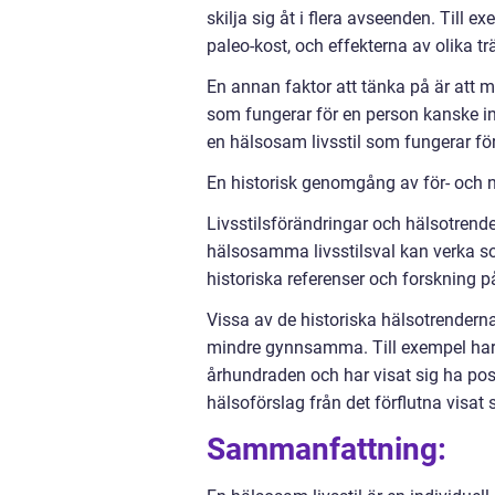
skilja sig åt i flera avseenden. Till e
paleo-kost, och effekterna av olika t
En annan faktor att tänka på är att m
som fungerar för en person kanske int
en hälsosam livsstil som fungerar fö
En historisk genomgång av för- och 
Livsstilsförändringar och hälsotrend
hälsosamma livsstilsval kan verka som
historiska referenser och forskning 
Vissa av de historiska hälsotrenderna
mindre gynnsamma. Till exempel har 
århundraden och har visat sig ha posi
hälsoförslag från det förflutna visat 
Sammanfattning: