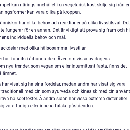
xempel kan näringsinnehållet i en vegetarisk kost skilja sig från e
räningsformer kan vara olika på kroppen.
änniskor har olika behov och reaktioner på olika livsstilsval. Det
e fungerar för en annan. Det är viktigt att prova sig fram och hi
r ens individuella behov och mål.
nackdelar med olika hälsosamma livsstilar
er har funnits i århundraden. Även om vissa av dagens
 nya trender, som veganism eller intermittent fasta, finns det
på ämnet.
 har visat sig ha sina fördelar, medan andra har visat sig vara
traditionell medicin som ayurveda och kinesisk medicin använt
tiva hälsoeffekter. Å andra sidan har vissa extrema dieter eller
sig vara farliga eller inneha falska påståenden.