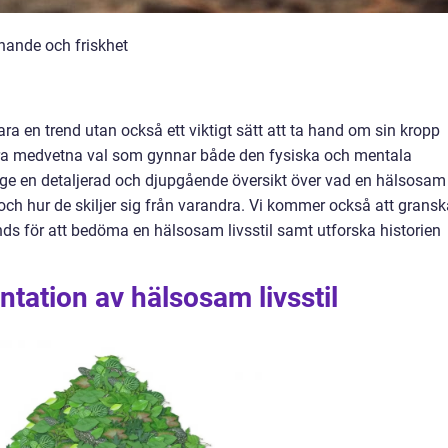
nnande och friskhet
bara en trend utan också ett viktigt sätt att ta hand om sin kropp
göra medvetna val som gynnar både den fysiska och mentala
t ge en detaljerad och djupgående översikt över vad en hälsosam
s och hur de skiljer sig från varandra. Vi kommer också att grans
s för att bedöma en hälsosam livsstil samt utforska historien
tation av hälsosam livsstil