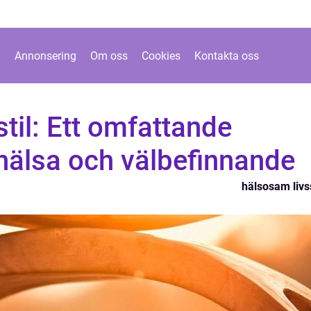
Annonsering
Om oss
Cookies
Kontakta oss
til: Ett omfattande
hälsa och välbefinnande
hälsosam livss