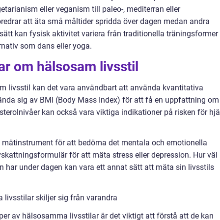
etarianism eller veganism till paleo-, mediterran eller
öredrar att äta små måltider spridda över dagen medan andra
sätt kan fysisk aktivitet variera från traditionella träningsformer
rnativ som dans eller yoga.
ar om hälsosam livsstil
 livsstil kan det vara användbart att använda kvantitativa
da sig av BMI (Body Mass Index) för att få en uppfattning om
terolnivåer kan också vara viktiga indikationer på risken för hjä
 mätinstrument för att bedöma det mentala och emotionella
kattningsformulär för att mäta stress eller depression. Hur väl
har under dagen kan vara ett annat sätt att mäta sin livsstils
vsstilar skiljer sig från varandra
er av hälsosamma livsstilar är det viktigt att förstå att de kan