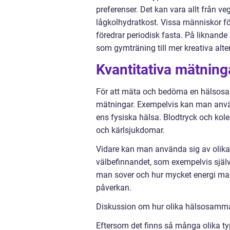
preferenser. Det kan vara allt från veg
lågkolhydratkost. Vissa människor f
föredrar periodisk fasta. På liknande 
som gymträning till mer kreativa alte
Kvantitativa mätning
För att mäta och bedöma en hälsosam
mätningar. Exempelvis kan man använ
ens fysiska hälsa. Blodtryck och koles
och kärlsjukdomar.
Vidare kan man använda sig av olika
välbefinnandet, som exempelvis självs
man sover och hur mycket energi man 
påverkan.
Diskussion om hur olika hälsosamma li
Eftersom det finns så många olika typ