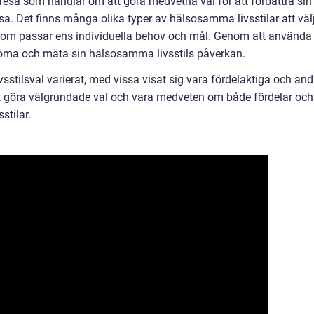
l resa som handlar om att göra medvetna val för att förbättra sin
sa. Det finns många olika typer av hälsosamma livsstilar att väl
en som passar ens individuella behov och mål. Genom att använda
öma och mäta sin hälsosamma livsstils påverkan.
ivsstilsval varierat, med vissa visat sig vara fördelaktiga och and
t göra välgrundade val och vara medveten om både fördelar och
stilar.