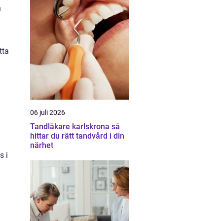
n
tta
06 juli 2026
Tandläkare karlskrona så
hittar du rätt tandvård i din
närhet
s i