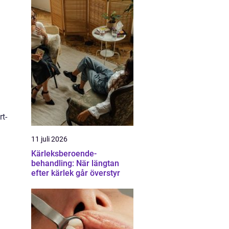
rt-
11 juli 2026
Kärleksberoende-
behandling: När längtan
efter kärlek går överstyr