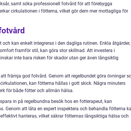
rycksår, samt söka professionell fotvård för att förebygga
kar cirkulationen i fötterna, vilket gör dem mer mottagliga för
 fotvård
 och kan enkelt integreras i den dagliga rutinen. Enkla åtgärder,
mfort framför stil, kan göra stor skillnad. Att investera i
nskar inte bara risken för skador utan ger även långsiktig
t att främja god fotvård. Genom att regelbundet göra övningar 
cirkulationen, kan fötterna hållas i gott skick. Några minuters
rk för både fötter och allmän hälsa.
tt spara in på regelbundna besök hos en fotterapeut, kan
tas. Genom att låta en expert inspektera och behandla fötterna k
fektivt hanteras, vilket säkrar fötternas långsiktiga hälsa och