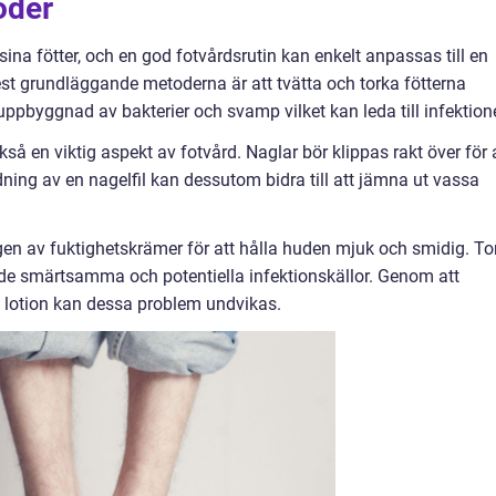
oder
ina fötter, och en god fotvårdsrutin kan enkelt anpassas till en
est grundläggande metoderna är att tvätta och torka fötterna
uppbyggnad av bakterier och svamp vilket kan leda till infektione
så en viktig aspekt av fotvård. Naglar bör klippas rakt över för 
ning av en nagelfil kan dessutom bidra till att jämna ut vassa
en av fuktighetskrämer för att hålla huden mjuk och smidig. To
både smärtsamma och potentiella infektionskällor. Genom att
e lotion kan dessa problem undvikas.