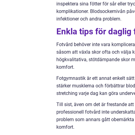
inspektera sina fötter för sår eller t
komplikationer. Blodsockernivån påver
infektioner och andra problem.
Enkla tips för daglig
Fotvård behöver inte vara komplicerat
såsom att växla skor ofta och välja ko
högkvalitativa, stötdämpande skor mi
komfort.
Fotgymnastik är ett annat enkelt sät
stärker musklerna och förbättrar blod
stretching varje dag kan göra underve
Till sist, även om det är frestande a
professionell fotvård inte underskat
problem som annars gått obemärkta ef
komfort.