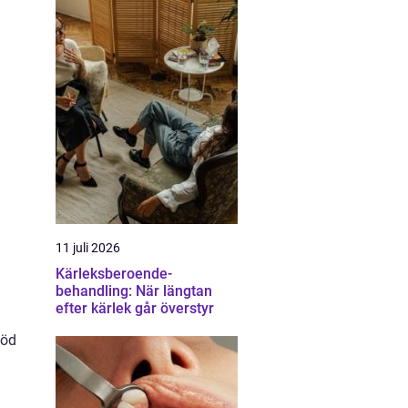
11 juli 2026
Kärleksberoende-
behandling: När längtan
efter kärlek går överstyr
töd