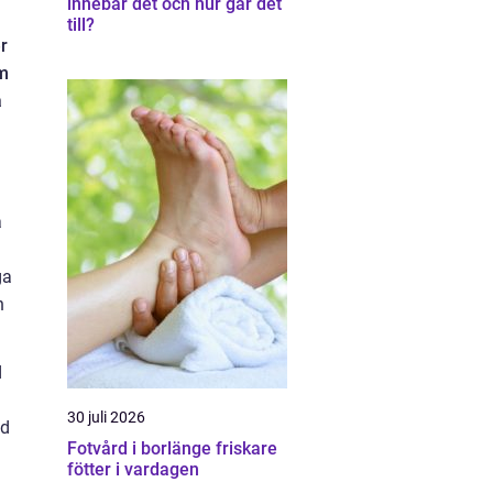
innebär det och hur går det
till?
r
om
a
a
ga
n
d
30 juli 2026
ed
Fotvård i borlänge friskare
fötter i vardagen