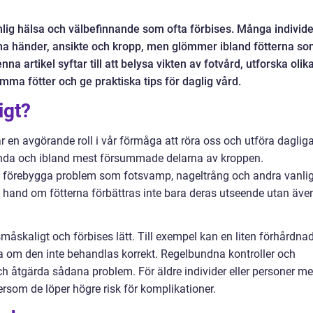
nlig hälsa och välbefinnande som ofta förbises. Många individe
sina händer, ansikte och kropp, men glömmer ibland fötterna s
na artikel syftar till att belysa vikten av fotvård, utforska olik
mma fötter och ge praktiska tips för daglig vård.
igt?
 en avgörande roll i vår förmåga att röra oss och utföra daglig
vända och ibland mest försummade delarna av kroppen.
att förebygga problem som fotsvamp, nageltrång och andra vanli
 hand om fötterna förbättras inte bara deras utseende utan äve
åskaligt och förbises lätt. Till exempel kan en liten förhårdna
la om den inte behandlas korrekt. Regelbundna kontroller och
 och åtgärda sådana problem. För äldre individer eller personer m
ftersom de löper högre risk för komplikationer.