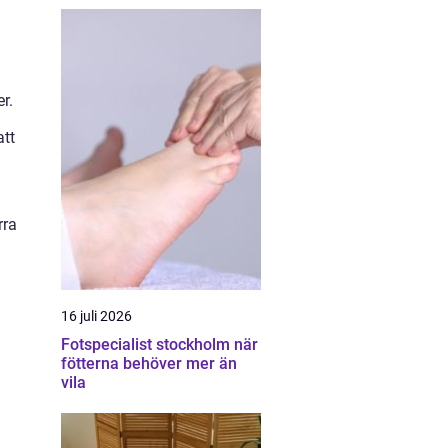
r.
att
rra
16 juli 2026
Fotspecialist stockholm när
fötterna behöver mer än
vila