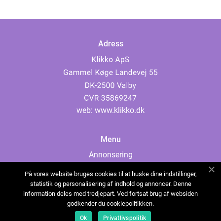
Adress
web:
www.klikko.dk
Menu
Annonsering
Om oss
På vores website bruges cookies til at huske dine indstillinger,
Cookies
statistik og personalisering af indhold og annoncer. Denne
information deles med tredjepart. Ved fortsat brug af websiden
Kontakta oss
godkender du cookiepolitikken.
Sitemap
Ok
Privatlivspolitik