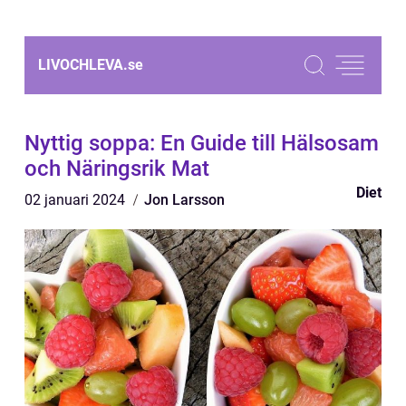
LIVOCHLEVA.
se
Nyttig soppa: En Guide till Hälsosam
och Näringsrik Mat
Diet
02 januari 2024
Jon Larsson