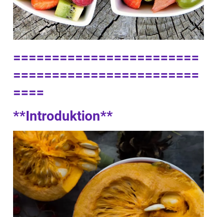
========================
========================
====
**Introduktion**