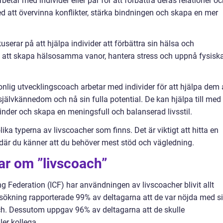
etar med individer eller par för att förbättra deras relationer o
d att övervinna konflikter, stärka bindningen och skapa en mer
erar på att hjälpa individer att förbättra sin hälsa och
ed att skapa hälsosamma vanor, hantera stress och uppnå fysisk
nlig utvecklingscoach arbetar med individer för att hjälpa dem 
 självkännedom och nå sin fulla potential. De kan hjälpa till med 
nder och skapa en meningsfull och balanserad livsstil.
ka typerna av livscoacher som finns. Det är viktigt att hitta en
där du känner att du behöver mest stöd och vägledning.
ar om ”livscoach”
ng Federation (ICF) har användningen av livscoacher blivit allt
rsökning rapporterade 99% av deltagarna att de var nöjda med s
ch. Dessutom uppgav 96% av deltagarna att de skulle
er kollega.