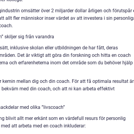
industrin omsätter över 2 miljarder dollar årligen och förutspår
att allt fler människor inser värdet av att investera i sin personlig
coach.
” skiljer sig från varandra
sätt, inklusive skolan eller utbildningen de har fått, deras
råden. Det är viktigt att göra din forskning och hitta en coach
erna och erfarenheterna inom det område som du behöver hjälp
r kemin mellan dig och din coach. För att få optimala resultat är
ch bekväm med din coach, och att ni kan arbeta effektivt
ackdelar med olika ”livscoach”
g blivit allt mer erkänt som en värdefull resurs för personlig
 med att arbeta med en coach inkluderar: