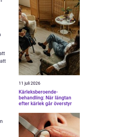
ch
a
att
att
11 juli 2026
Kärleksberoende-
behandling: När längtan
efter kärlek går överstyr
in