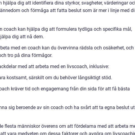
älpa dig att identifiera dina styrkor, svagheter, värderingar oc
lvkännedom och förmåga att fatta beslut som är mer i linje med d
coach kan hjälpa dig att formulera tydliga och specifika mål,
jälpa dig att nå dem.
rbeta med en coach kan du övervinna rädsla och osäkerhet, och
 och tro på dina förmågor.
ackdelar med att arbeta med en livscoach, inklusive:
ra kostsamt, särskilt om du behöver långsiktigt stöd.
ach kräver tid och engagemang från din sida för att få bästa
na sig beroende av sin coach och ha svårt att ta egna beslut u
 de flesta människor överens om att fördelarna med att arbeta m
gt att vara medveten om dessa faktorer och avgöra om livscoach