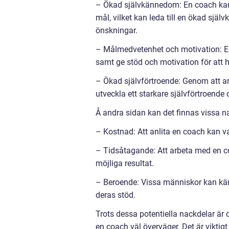
– Ökad självkännedom: En coach kan hj
mål, vilket kan leda till en ökad sjä
önskningar.
– Målmedvetenhet och motivation: En 
samt ge stöd och motivation för att h
– Ökad självförtroende: Genom att a
utveckla ett starkare självförtroende
Å andra sidan kan det finnas vissa n
– Kostnad: Att anlita en coach kan va
– Tidsåtagande: Att arbeta med en co
möjliga resultat.
– Beroende: Vissa människor kan kän
deras stöd.
Trots dessa potentiella nackdelar är
en coach väl överväger. Det är vikti