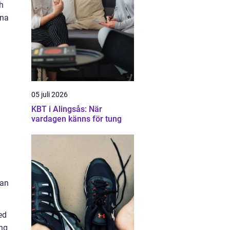
h
ina
05 juli 2026
KBT i Alingsås: När
vardagen känns för tung
tan
ed
ing