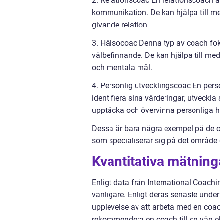
2. Relationscoac En relationscoach arb
kommunikation. De kan hjälpa till me
givande relation.
3. Hälsocoac Denna typ av coach fokus
välbefinnande. De kan hjälpa till m
och mentala mål.
4. Personlig utvecklingscoac En perso
identifiera sina värderingar, utveckla
upptäcka och övervinna personliga hi
Dessa är bara några exempel på de oli
som specialiserar sig på det område 
Kvantitativa mätning
Enligt data från International Coachi
vanligare. Enligt deras senaste unde
upplevelse av att arbeta med en coa
rekommendera en coach till en vän ell