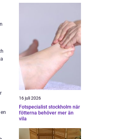
an
ch
ka
r
16 juli 2026
Fotspecialist stockholm när
 en
fötterna behöver mer än
vila