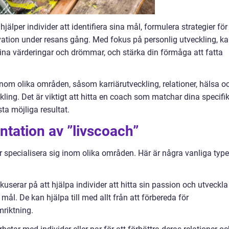
jälper individer att identifiera sina mål, formulera strategier för
ation under resans gång. Med fokus på personlig utveckling, k
dina värderingar och drömmar, och stärka din förmåga att fatta
inom olika områden, såsom karriärutveckling, relationer, hälsa o
kling. Det är viktigt att hitta en coach som matchar dina specifi
ta möjliga resultat.
tation av ”livscoach”
 specialisera sig inom olika områden. Här är några vanliga type
userar på att hjälpa individer att hitta sin passion och utveckla
 mål. De kan hjälpa till med allt från att förbereda för
mriktning.