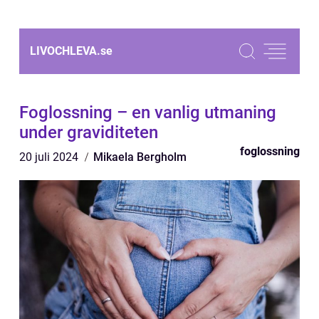
LIVOCHLEVA.
se
Foglossning – en vanlig utmaning
under graviditeten
foglossning
20 juli 2024
Mikaela Bergholm