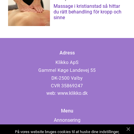
Massage i kristianstad så hittar
du rätt behandling för kropp och
sinne
Adress
web:
www.klikko.dk
Menu
Annonsering
Om oss
På vores website bruges cookies til at huske dine indstillinger,