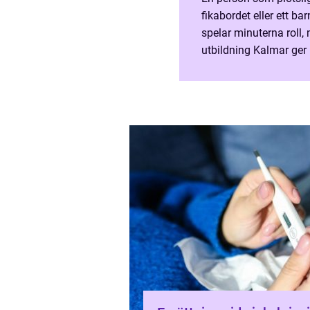
fikabordet eller ett b
spelar minuterna roll,
utbildning Kalmar ger 
för att agera snabbt, 