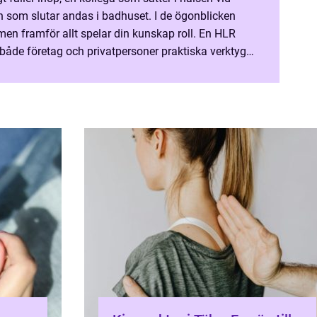
arn som slutar andas i badhuset. I de ögonblicken
 men framför allt spelar din kunskap roll. En HLR
både företag och privatpersoner praktiska verktyg
tryggt och med hög kvalitet när någon dr...