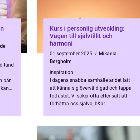
rn
Kurs i personlig utveckling:
Vägen till självtillit och
harmoni
nde
01 september 2025
Mikaela
Bergholm
ad tand
inspiration
I dagens snabba samhälle är det lätt
h bär
att känna sig överväldigad och tappa
t känns
fotfästet. Vi söker ofta efter sätt att
förbättra oss själva, b&ar...