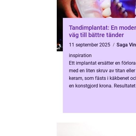
Tandimplantat: En mode
väg till bättre tänder
11 september 2025
Saga Vi
inspiration
Ett implantat ersätter en förlor
med en liten skruv av titan eller
keram, som fästs i käkbenet oc
en konstgjord krona. Resultate
och fungerar som en na...