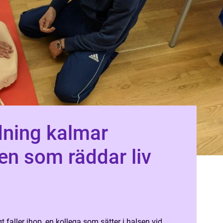
ldning kalmar
n som räddar liv
 faller ihop, en kollega som sätter i halsen vid