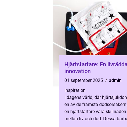
Hjärtstartare: En livrädd
innovation
01 september 2025
admin
inspiration
I dagens värld, där hjärtsjukdo
en av de främsta dödsorsakern
en hjärtstartare vara skillnaden
mellan liv och död. Dessa bärb
enheter anv&au...