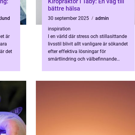
ing:
Kiropraktor i Täby: En väg till
bättre hälsa
klund
30 september 2025
admin
inspiration
et är
I en värld där stress och stillasittande
fara
livsstil blivit allt vanligare är sökandet
är det
efter effektiva lösningar för
smärtlindring och välbefinnande
större &a...