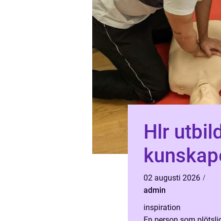
Hlr utbi
kunskape
02 augusti 2026
admin
inspiration
En person som plötsligt