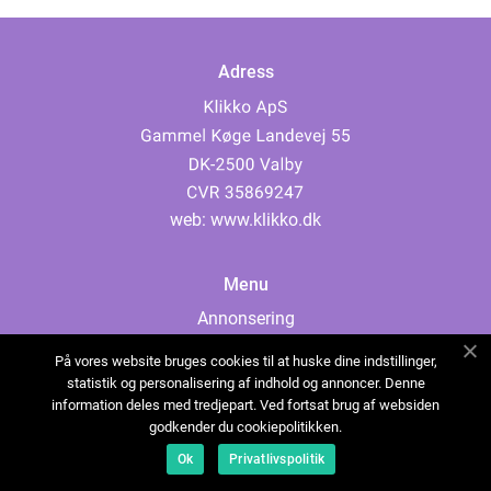
Adress
web:
www.klikko.dk
Menu
Annonsering
Om oss
På vores website bruges cookies til at huske dine indstillinger,
Cookies
statistik og personalisering af indhold og annoncer. Denne
information deles med tredjepart. Ved fortsat brug af websiden
Kontakta oss
godkender du cookiepolitikken.
Sitemap
Ok
Privatlivspolitik