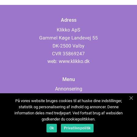
Adress
web:
www.klikko.dk
Menu
Annonsering
Om oss
På vores website bruges cookies til at huske dine indstillinger,
Cookies
statistik og personalisering af indhold og annoncer. Denne
information deles med tredjepart. Ved fortsat brug af websiden
Kontakta oss
godkender du cookiepolitikken.
Sitemap
Ok
Privatlivspolitik