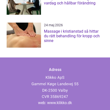
vardag och hållbar förändring
24 maj 2026
Massage i kristianstad så hittar
du rätt behandling för kropp och
sinne
Adress
web:
www.klikko.dk