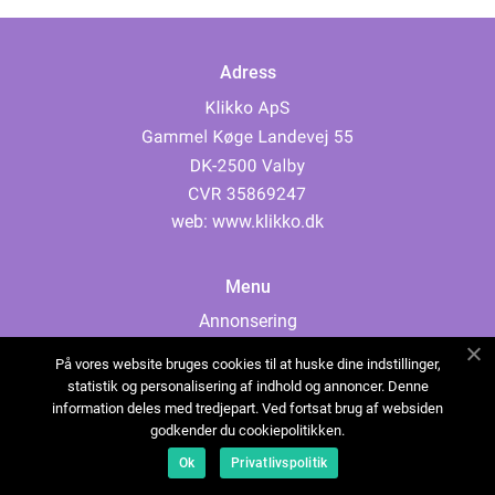
Adress
web:
www.klikko.dk
Menu
Annonsering
Om oss
På vores website bruges cookies til at huske dine indstillinger,
Cookies
statistik og personalisering af indhold og annoncer. Denne
information deles med tredjepart. Ved fortsat brug af websiden
Kontakta oss
godkender du cookiepolitikken.
Sitemap
Ok
Privatlivspolitik