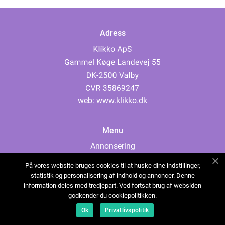
Adress
web:
www.klikko.dk
Menu
Annonsering
Om oss
På vores website bruges cookies til at huske dine indstillinger,
Cookies
statistik og personalisering af indhold og annoncer. Denne
information deles med tredjepart. Ved fortsat brug af websiden
Kontakta oss
godkender du cookiepolitikken.
Sitemap
Ok
Privatlivspolitik