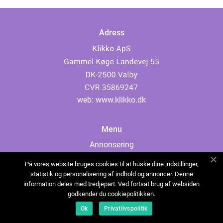
Adress
web:
www.klikko.dk
Menu
Annonsering
Om oss
På vores website bruges cookies til at huske dine indstillinger,
Cookies
statistik og personalisering af indhold og annoncer. Denne
information deles med tredjepart. Ved fortsat brug af websiden
Kontakta oss
godkender du cookiepolitikken.
Sitemap
Ok
Privatlivspolitik